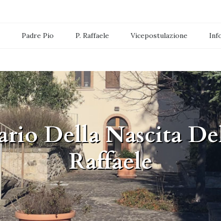
Padre Pio
P. Raffaele
Vicepostulazione
Inf
Storia iter della causa
rio Della Nascita Del
Raffaele