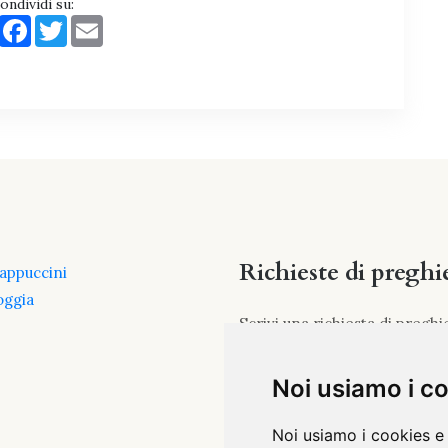
ondividi su:
Share
Facebook
Twitter
Email
Richieste di preghi
Cappuccini
oggia
Scrivi una richiesta di preghi
inviala a:
vicepostulazione@conventosa
Noi usiamo i c
Caro P. Raffaele...
Noi usiamo i cookies e 