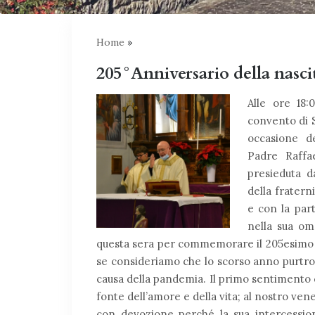
Home
»
205°Anniversario della nascit
Alle ore 18:
convento di S
occasione de
Padre Raffa
presieduta d
della fraterni
e con la part
nella sua ome
questa sera per commemorare il 205esimo an
se consideriamo che lo scorso anno purtr
causa della pandemia. Il primo sentimento c
fonte dell’amore e della vita; al nostro v
con devozione perché la sua intercessio