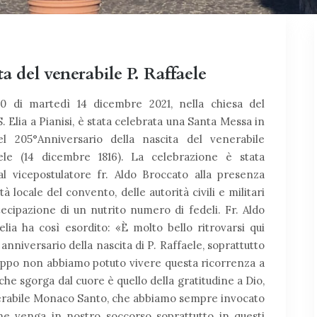
a del venerabile P. Raffaele
00 di martedì 14 dicembre 2021, nella chiesa del
. Elia a Pianisi, è stata celebrata una Santa Messa in
l 205°Anniversario della nascita del venerabile
ele (14 dicembre 1816). La celebrazione è stata
al vicepostulatore fr. Aldo Broccato alla presenza
tà locale del convento, delle autorità civili e militari
ecipazione di un nutrito numero di fedeli. Fr. Aldo
lia ha così esordito: «È molto bello ritrovarsi qui
niversario della nascita di P. Raffaele, soprattutto
oppo non abbiamo potuto vivere questa ricorrenza a
he sgorga dal cuore è quello della gratitudine a Dio,
enerabile Monaco Santo, che abbiamo sempre invocato
ne venga in nostro soccorso soprattutto in questi