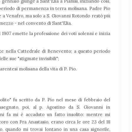
5 gennaio giunge a Sant'Elia a Pianisi, iniziando così,
 periodo di permanenza in terra molisana. Padre Pio
 Venafro, ma solo a S. Giovanni Rotondo restò più
 mezzo - nel convento di Sant'Elia.
l 1907 emette la professione dei voti solenni e inizia
te nella Cattedrale di Benevento; a questo periodo
lle sue "stigmate invisibili";
entesi molisana della vita di P. Pio.
solito" fu scritto da P. Pio nel mese di febbraio del
segnato, poi, al p. Agostino da S. Giovanni in
rni fa mi è accaduto un fatto insolito: mentre mi
coro con Fra Anastasio, erano circa le ore 23 del 18
, quando mi trovai lontano in una casa signorile,