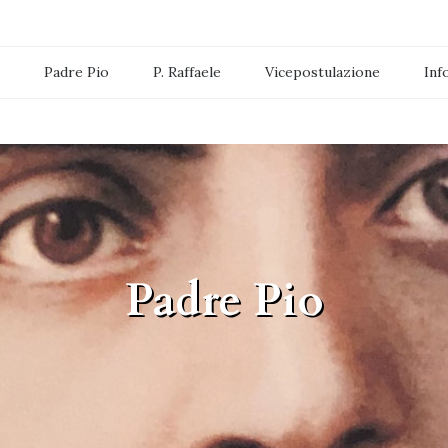
Padre Pio
P. Raffaele
Vicepostulazione
Inf
Storia iter della causa
Padre Pio