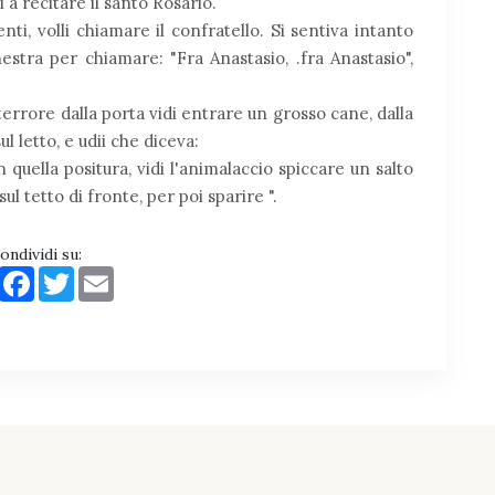
a recitare il santo Rosario.
ti, volli chiamare il confratello. Si sentiva intanto
nestra per chiamare: "Fra Anastasio, .fra Anastasio",
errore dalla porta vidi entrare un grosso cane, dalla
l letto, e udii che diceva:
 in quella positura, vidi l'animalaccio spiccare un salto
sul tetto di fronte, per poi sparire ".
ondividi su:
Share
Facebook
Twitter
Email