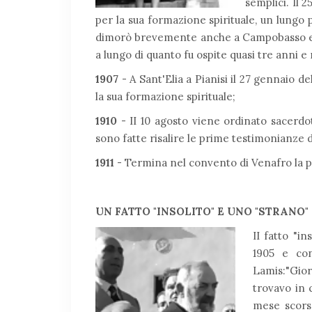
semplici. Il 2
per la sua formazione spirituale, un lungo
dimorò brevemente anche a Campobasso e a
a lungo di quanto fu ospite quasi tre anni e
1907
- A Sant'Elia a Pianisi il 27 gennaio de
la sua formazione spirituale;
1910
- II 10 agosto viene ordinato sacerdo
sono fatte risalire le prime testimonianze de
1911
- Termina nel convento di Venafro la par
UN FATTO "INSOLITO" E UNO "STRANO"
II fatto "in
1905 e con
Lamis:"Gio
trovavo in 
mese scorso