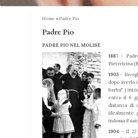
Home
»
Padre Pio
Padre Pio
PADRE PIO NEL MOLISE
1887
- Padre
Pietrelcina (B
1903
- Invogl
dopo averlo i
barba" ) iniz
entra il 6 
distanza di 
idealmente g
indossa il sa
1904
- II 22