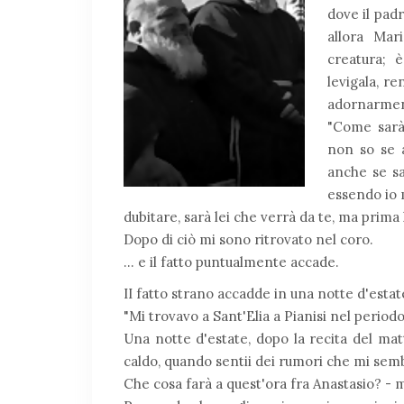
dove il pad
allora Mar
creatura; è
levigala, re
adornarmene
"Come sarà 
non so se a
anche se s
essendo io 
dubitare, sarà lei che verrà da te, ma prima 
Dopo di ciò mi sono ritrovato nel coro.
... e il fatto puntualmente accade.
II fatto strano accadde in una notte d'estate
"Mi trovavo a Sant'Elia a Pianisi nel periodo 
Una notte d'estate, dopo la recita del matt
caldo, quando sentii dei rumori che mi semb
Che cosa farà a quest'ora fra Anastasio? -