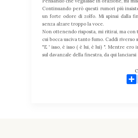
Pensando che vegliasse in orazione, mi misi 
Continuando però questi rumori più insisten
un forte odore di zolfo. Mi spinsi dalla fi
senza alzare troppo la voce.
Non ottenendo risposta, mi ritirai, ma con t
cui bocca usciva tanto fumo. Caddi riverso su
"E ' isso, è isso ( è lui, è lui) ". Mentre ero
sul davanzale della finestra, da qui lanciarsi 
C