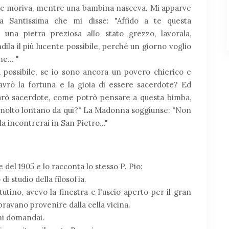
re moriva, mentre una bambina nasceva. Mi apparve
ia Santissima che mi disse: "Affido a te questa
 una pietra preziosa allo stato grezzo, lavorala,
ndila il più lucente possibile, perché un giorno voglio
... "
possibile, se io sono ancora un povero chierico e
vrò la fortuna e la gioia di essere sacerdote? Ed
arò sacerdote, come potrò pensare a questa bimba,
molto lontano da qui?" La Madonna soggiunse: "Non
la incontrerai in San Pietro..."
 del 1905 e lo racconta lo stesso P. Pio:
di studio della filosofìa.
utino, avevo la finestra e l'uscio aperto per il gran
ravano provenire dalla cella vicina.
 mi domandai.